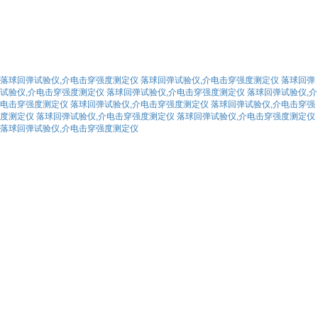
落球回弹试验仪,介电击穿强度测定仪
落球回弹试验仪,介电击穿强度测定仪
落球回弹
试验仪,介电击穿强度测定仪
落球回弹试验仪,介电击穿强度测定仪
落球回弹试验仪,介
电击穿强度测定仪
落球回弹试验仪,介电击穿强度测定仪
落球回弹试验仪,介电击穿强
度测定仪
落球回弹试验仪,介电击穿强度测定仪
落球回弹试验仪,介电击穿强度测定仪
落球回弹试验仪,介电击穿强度测定仪