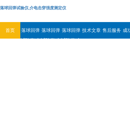
落球回弹试验仪,介电击穿强度测定仪
首页
落球回弹
落球回弹
落球回弹
技术文章
售后服务
成
试验仪,介
试验仪,介
试验仪,介
电击穿强
电击穿强
电击穿强
度测定仪
度测定仪
度测定仪