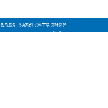
售后服务
成功案例
资料下载
落球回弹
试验仪,介
电击穿强
度测定仪