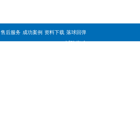
售后服务
成功案例
资料下载
落球回弹
试验仪,介
电击穿强
度测定仪