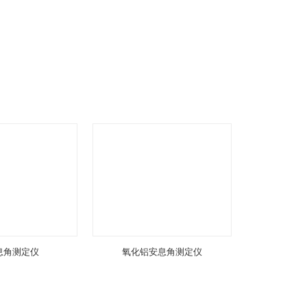
息角测定仪
氧化铝安息角测定仪