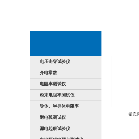
企业产品展览
电压击穿试验仪
介电常数
电阻率测试仪
粉末电阻率测试仪
导体、半导体电阻率
铝安
耐电弧测试仪
漏电起痕试验仪