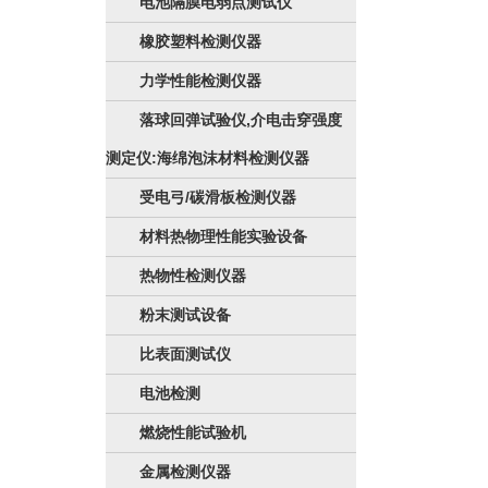
电池隔膜电弱点测试仪
橡胶塑料检测仪器
力学性能检测仪器
落球回弹试验仪,介电击穿强度
测定仪:海绵泡沫材料检测仪器
受电弓/碳滑板检测仪器
材料热物理性能实验设备
热物性检测仪器
粉末测试设备
比表面测试仪
电池检测
燃烧性能试验机
金属检测仪器