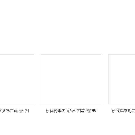
密度仪表面活性剂
粉体粉末表面活性剂表观密度
粉状洗涤剂