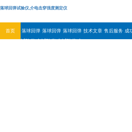
落球回弹试验仪,介电击穿强度测定仪
首页
落球回弹
落球回弹
落球回弹
技术文章
售后服务
成
试验仪,介
试验仪,介
试验仪,介
电击穿强
电击穿强
电击穿强
度测定仪
度测定仪
度测定仪