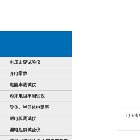
好产品落球回弹试验仪,介电击穿
电压击穿试验仪
介电常数
电阻率测试仪
粉末电阻率测试仪
导体、半导体电阻率
电压击
耐电弧测试仪
漏电起痕试验仪