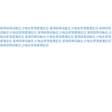
落球回弹试验仪,介电击穿强度测定仪
落球回弹试验仪,介电击穿强度测定仪
落球回弹
试验仪,介电击穿强度测定仪
落球回弹试验仪,介电击穿强度测定仪
落球回弹试验仪,介
电击穿强度测定仪
落球回弹试验仪,介电击穿强度测定仪
落球回弹试验仪,介电击穿强
度测定仪
落球回弹试验仪,介电击穿强度测定仪
落球回弹试验仪,介电击穿强度测定仪
落球回弹试验仪,介电击穿强度测定仪