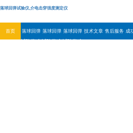
落球回弹试验仪,介电击穿强度测定仪
首页
落球回弹
落球回弹
落球回弹
技术文章
售后服务
成
试验仪,介
试验仪,介
试验仪,介
电击穿强
电击穿强
电击穿强
度测定仪
度测定仪
度测定仪