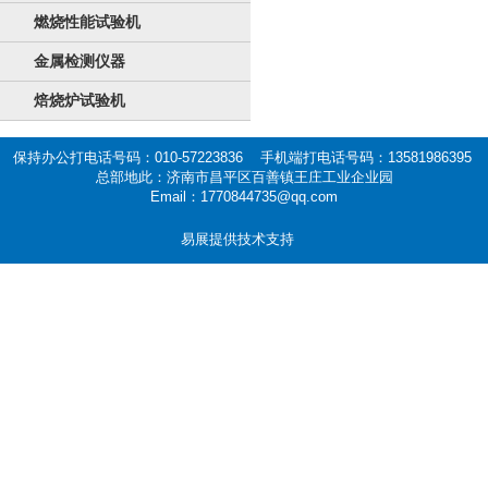
燃烧性能试验机
金属检测仪器
焙烧炉试验机
保持办公打电话号码：010-57223836 手机端打电话号码：13581986395
总部地此：济南市昌平区百善镇王庄工业企业园
Email：1770844735@qq.com
易展提供技术支持