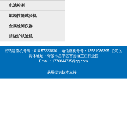
电池检测
燃烧性能试验机
金属检测仪器
焙烧炉试验机
找话题座机号号：010-57223836 电信座机号号：13581986395 公司的
具体地址：背景市昌平区百善镇王庄行业园
Email：1770844735@qq.com
易展提供技术支持