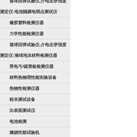
落球回弹试验仪,介电击穿强度
测定仪:电池隔膜电弱点测试仪
橡胶塑料检测仪器
力学性能检测仪器
落球回弹试验仪,介电击穿强度
测定仪:海绵泡沫材料检测仪器
受电弓/碳滑板检测仪器
材料热物理性能实验设备
热物性检测仪器
粉末测试设备
比表面测试仪
电池检测
燃烧性能试验机