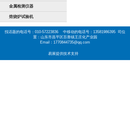
金属检测仪器
焙烧炉试验机
找话题的电话号：010-57223836 中移动的电话号：13581986395 司位
置：山东市昌平区百善镇王庄化产业园
Email：1770844735@qq.com
易展提供技术支持