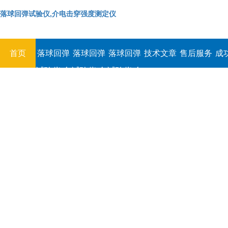
落球回弹试验仪,介电击穿强度测定仪
首页
落球回弹
落球回弹
落球回弹
技术文章
售后服务
成
试验仪,介
试验仪,介
试验仪,介
电击穿强
电击穿强
电击穿强
度测定仪
度测定仪
度测定仪